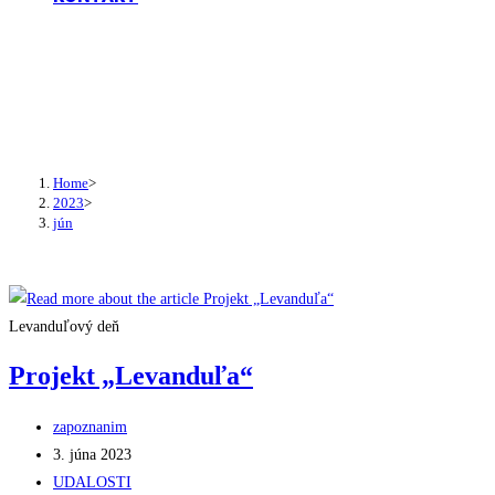
Monthly Archives: jún 2023
Home
>
2023
>
jún
Levanduľový deň
Projekt „Levanduľa“
Post
zapoznanim
author:
Post
3. júna 2023
published:
Post
UDALOSTI