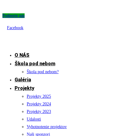
Skip
to
Podporte nás
content
Facebook
O NÁS
Škola pod nebom
Škola pod nebom?
Galéria
Projekty
Projekty 2025
Projekty 2024
Projekty 2023
Udalosti
Vyhotnotenie projektov
Naši sponzori