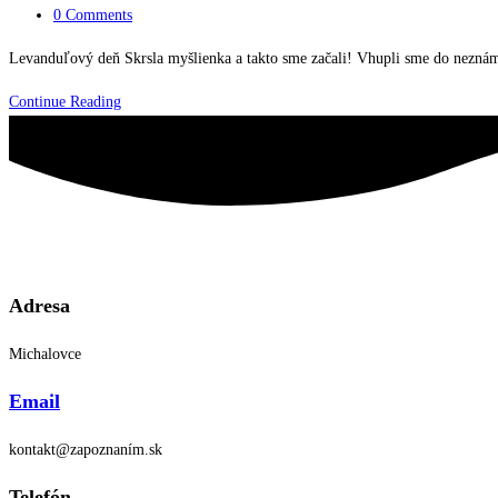
category:
Post
0 Comments
comments:
Levanduľový deň Skrsla myšlienka a takto sme začali! Vhupli sme do neznáma
Projekt
Continue Reading
„Levanduľa“
Adresa
Michalovce
Email
kontakt@zapoznaním.sk
Telefón