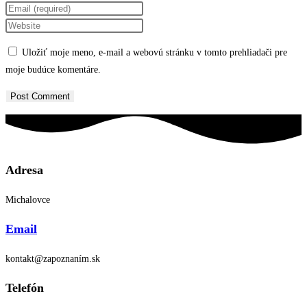
your
Enter
name
your
Enter
or
email
your
Uložiť moje meno, e-mail a webovú stránku v tomto prehliadači pre
username
address
website
moje budúce komentáre.
to
to
URL
comment
comment
(optional)
Adresa
Michalovce
Email
kontakt@zapoznaním.sk
Telefón