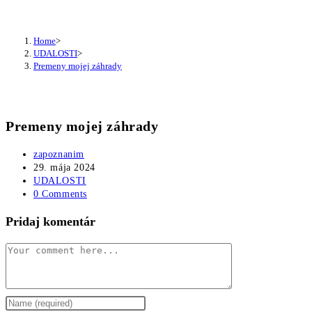
Premeny mojej záhrady
Home
>
UDALOSTI
>
Premeny mojej záhrady
Premeny mojej záhrady
Post
zapoznanim
author:
Post
29. mája 2024
published:
Post
UDALOSTI
category:
Post
0 Comments
comments:
Pridaj komentár
Comment
Enter