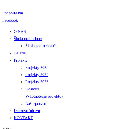
Skip
to
Podporte nás
content
Facebook
O NÁS
Škola pod nebom
Škola pod nebom?
Galéria
Projekty
Projekty 2025
Projekty 2024
Projekty 2023
Udalosti
Vyhotnotenie projektov
Naši sponzori
Dobrovoľníctvo
KONTAKT