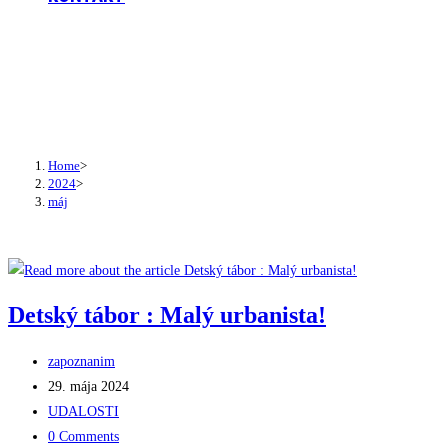
Monthly Archives: máj 2024
Home
>
2024
>
máj
Detský tábor : Malý urbanista!
Post
zapoznanim
author:
Post
29. mája 2024
published:
Post
UDALOSTI
category:
Post
0 Comments