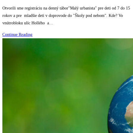
comments:
Otvorili sme registráciu na denný tábor"Malý urbanista" pre deti od 7 do 15
rokov a pre mladšie deti v doprovode do "Školy pod nebom". Kde? Vo
vnútrobloku ulíc Hollého a…
Detský
Continue Reading
tábor
:
Malý
urbanista!