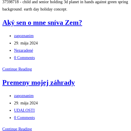
37598718 - child and senior holding 3d planet in hands against green spring
background. earth day holiday concept.
Aký sen o mne sníva Zem?
Post
zapoznanim
author:
Post
29. mája 2024
published:
Post
Nezaradené
category:
Post
0 Comments
comments:
Aký
Continue Reading
sen
Premeny mojej záhrady
o
mne
Post
zapoznanim
sníva
author:
Post
29. mája 2024
Zem?
published:
Post
UDALOSTI
category:
Post
0 Comments
comments:
Premeny
Continue Reading