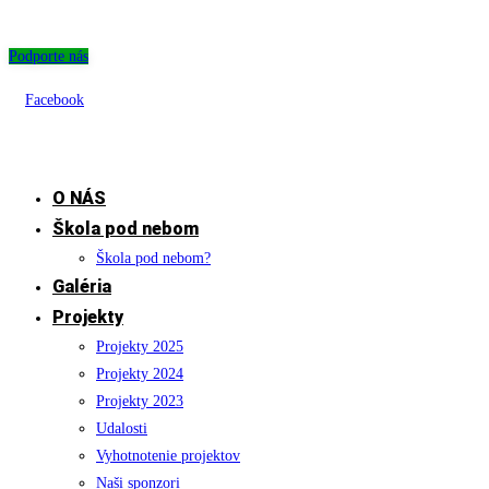
Skip
to
Podporte nás
content
Facebook
O NÁS
Škola pod nebom
Škola pod nebom?
Galéria
Projekty
Projekty 2025
Projekty 2024
Projekty 2023
Udalosti
Vyhotnotenie projektov
Naši sponzori