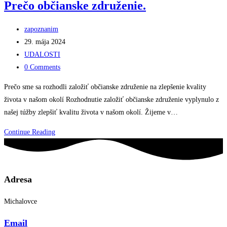
Prečo občianske združenie.
a
na
Post
zapoznanim
dedine.
author:
Post
29. mája 2024
published:
Post
UDALOSTI
category:
Post
0 Comments
comments:
Prečo sme sa rozhodli založiť občianske združenie na zlepšenie kvality
života v našom okolí Rozhodnutie založiť občianske združenie vyplynulo z
našej túžby zlepšiť kvalitu života v našom okolí. Žijeme v…
Prečo
Continue Reading
občianske
združenie.
Adresa
Michalovce
Email